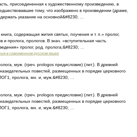
ь, присоединенная к художественному произведению, в
редшествовавшие тому, что изображено в произведении (драме,
содержать указание на основной&#8230; …
книга, содержащая жития святых, поучения и т. п.» пролог,
ов и пролога, прологов. В знач. «вступительная часть
ведения» пролог, род. пролога;&#8230; …
ия в современном русском языке
лога, муж. (греч. prologos предисловие) (лит.). В древней
, назидательных повестей, размещенных в порядке церковного
ЛОГ1, пролога, мн. и, муж.&#8230; …
лога, муж. (греч. prologos предисловие) (лит.). В древней
, назидательных повестей, размещенных в порядке церковного
ЛОГ1, пролога, мн. и, муж.&#8230; …