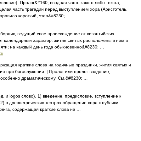
словие): Пролог&#160; вводная часть какого либо текста,
целая часть трагедии перед выступлением хора (Аристотель,
 правило короткий, этап&#8230; …
борник, ведущий свое происхождение от византийских
ет календарный характер: жития святых расположены в нем в
мяти; на каждый день года обыкновенно&#8230; …
си
ержащая краткие слова на годичные праздники, жития святых и
ния при богослужении. | Пролог или пролог введение,
, особенно драматическому. См.&#8230; …
д, и logos слово). 1) введение, предисловие, вступление к
2) в древнегреческих театрах обращение хора к публики
книга, содержащая краткие слова на …