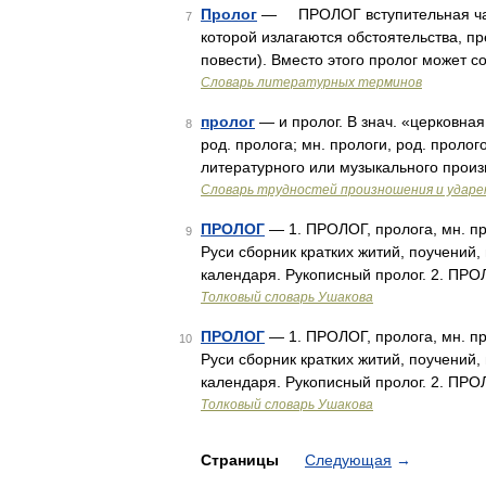
Пролог
— ПРОЛОГ вступительная част
7
которой излагаются обстоятельства, п
повести). Вместо этого пролог может 
Словарь литературных терминов
пролог
— и пролог. В знач. «церковная 
8
род. пролога; мн. прологи, род. пролог
литературного или музыкального произ
Словарь трудностей произношения и ударен
ПРОЛОГ
— 1. ПРОЛОГ, пролога, мн. про
9
Руси сборник кратких житий, поучений
календаря. Рукописный пролог. 2. ПРО
Толковый словарь Ушакова
ПРОЛОГ
— 1. ПРОЛОГ, пролога, мн. про
10
Руси сборник кратких житий, поучений
календаря. Рукописный пролог. 2. ПРО
Толковый словарь Ушакова
Страницы
Следующая
→