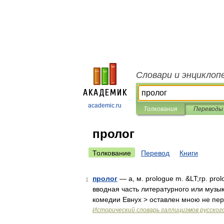
Словари и энциклоп
academic.ru
Толкования
Переводы
пролог
Толкование
Перевод
Книги
пролог
— а, м. prologue m. &LT;гр. prol
1
вводная часть литературного или музык
комедии Евнух > оставлен мною не пер
Исторический словарь галлицизмов русског