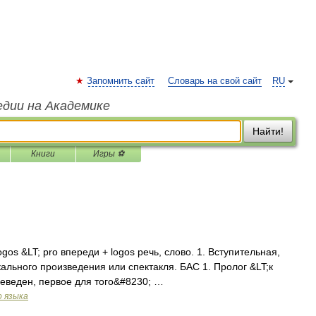
Запомнить сайт
Словарь на свой сайт
RU
едии на Академике
Найти!
Книги
Игры ⚽
ogos &LT; pro впереди + logos речь, слово. 1. Вступительная,
ального произведения или спектакля. БАС 1. Пролог &LT;к
еведен, первое для того&#8230; …
о языка