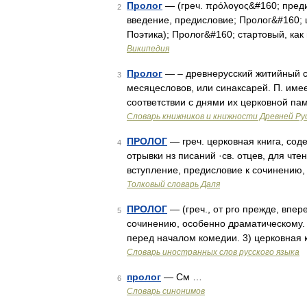
Пролог
— (греч. πρόλογος&#160; преди
2
введение, предисловие; Пролог&#160; 
Поэтика); Пролог&#160; стартовый, как
Википедия
Пролог
— – древнерусский житийный с
3
месяцесловов, или синаксарей. П. име
соответствии с днями их церковной па
Словарь книжников и книжности Древней Ру
ПРОЛОГ
— греч. церковная книга, сод
4
отрывки нз писаний ·св. отцев, для чте
вступление, предисловие к сочинению
Толковый словарь Даля
ПРОЛОГ
— (греч., от pro прежде, впере
5
сочинению, особенно драматическому. 
перед началом комедии. 3) церковная 
Словарь иностранных слов русского языка
пролог
— См …
6
Словарь синонимов