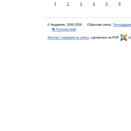
1
2
3
4
5
6
© Академик, 2000-2026
Обратная связь:
Техподдерж
👣 Путешествия
Экспорт словарей на сайты
, сделанные на PHP,
Jo