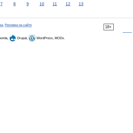
7
8
9
10
11
12
13
ка
,
Реклама на сайте
18+
omla,
Drupal,
WordPress, MODx.